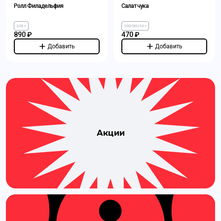
Ролл Филадельфия
Салат чука
225 г
100/30/10 г
890 ₽
470 ₽
Добавить
Добавить
Акции