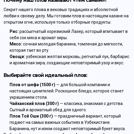
Почему наш плов называют «тем самым»?
Секрет нашего плова в вековых традициях и абсолютной
любви к своему делу. Мы готовим плов в настоящем казане на
открытом огне, используя только отборные продукты:
Рис:
рассыпчатый хорезмский Лазер, который впитывает в
себя сок мяса и аромат зиры.
Мясо:
сочная молодая баранина, томленая до мягкости,
которая тает во рту.
Овощи:
узбекская желтая морковь, репчатый лук, барбарис
и ароматная зира, создающие неповторимый узор и вкус.
Выбирайте свой идеальный плов:
Плов от шефа (1500 г)
— для большой компании и
настоящих ценителей. Роскошное блюдо, которое станет
украшением стола.
Чайханский плов (300 г)
— классика, знакомая с детства.
Сытный и ароматный обед для одного.
Плов Той Оши (300 г)
— праздничный вариант, который
подают на самых важных событиях в Узбекистане.
Баранина, нут и изюм создают неповторимый букет вкуса.