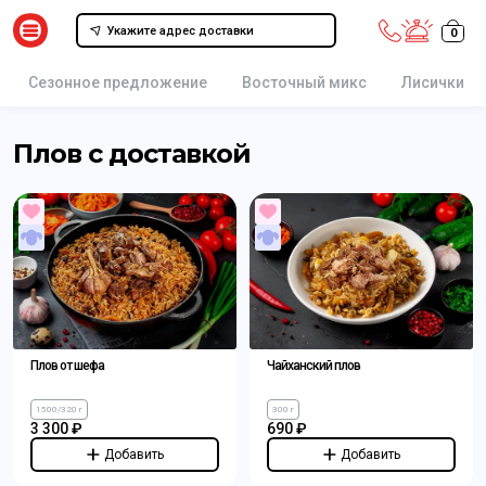
Укажите адрес доставки
0
Сезонное предложение
Восточный микс
Лисички
Плов с доставкой
Плов от шефа
Чайханский плов
1500/320 г
300 г
3 300 ₽
690 ₽
Добавить
Добавить