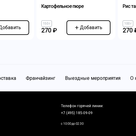
Картофельное пюре
Рис т
150 г
100 г
Добавить
Добавить
270 ₽
270 
ставка
Франчайзинг
Выездные мероприятия
О 
Телефон горячей линии:
+7 (495) 185-09-09
c 10:00 до 02:30