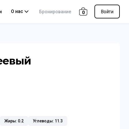
О нас
и
Бронирование
Войти
0
еевый
Жиры: 0.2
Углеводы: 11.3