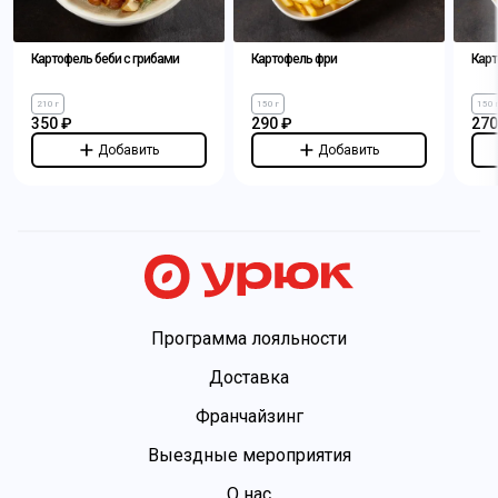
Картофель беби с грибами
Картофель фри
Карт
210 г
150 г
150 
350 ₽
290 ₽
270
Добавить
Добавить
Программа лояльности
Доставка
Франчайзинг
Выездные мероприятия
О нас