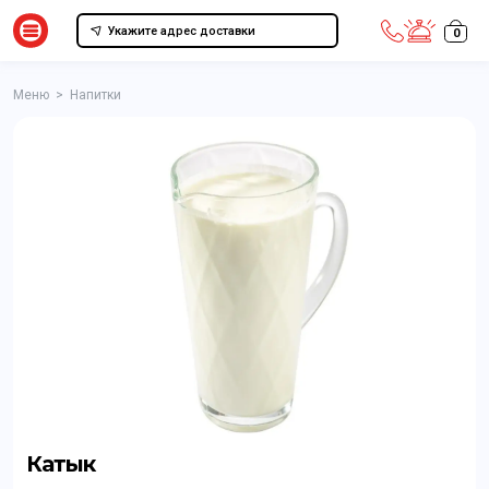
Укажите адрес доставки
0
Меню
>
Напитки
Катык