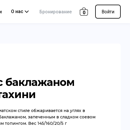
О нас
и
Бронирование
Войти
0
с баклажаном
тахини
иатском стиле обжаривается на углях в
 баклажаном, запеченным в сладком соевом
 топингом. Вес 145/160/20/5 г