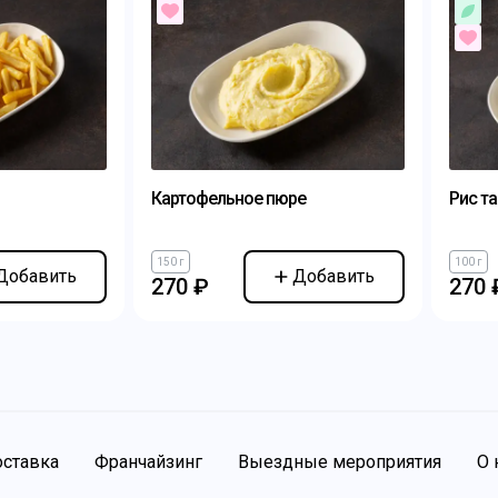
Картофельное пюре
Рис т
150 г
100 г
Добавить
Добавить
270 ₽
270 
ставка
Франчайзинг
Выездные мероприятия
О 