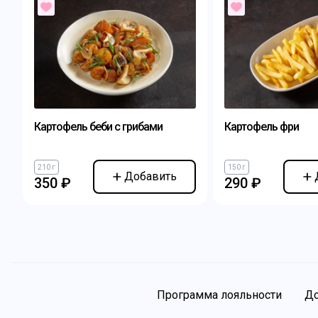
Картофель беби с грибами
Картофель фри
210 г
150 г
Добавить
350 ₽
290 ₽
Программа лояльности
До