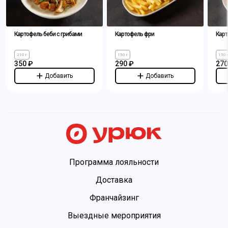
Картофель беби с грибами
Картофель фри
Карт
210 г
150 г
150 
350 ₽
290 ₽
270
Добавить
Добавить
Программа лояльности
Доставка
Франчайзинг
Выездные мероприятия