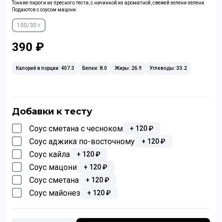
Тонкие пироги из пресного теста, с начинкой из ароматной, свежей зелени зелени.
Подаются с соусом мацони.
100/30 г
390 ₽
Калорий в порции: 407.3
Белки: 8.0
Жиры: 26.9
Углеводы: 33.2
Добавки к тесту
Соус сметана с чесноком
+
120
₽
Соус аджика по-восточному
+
120
₽
Соус кайла
+
120
₽
Соус мацони
+
120
₽
Соус сметана
+
120
₽
Соус майонез
+
120
₽