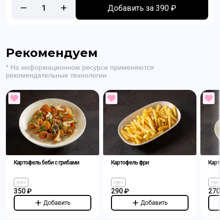
1
Добавить за 390 ₽
Рекомендуем
* На информационном ресурсе применяются
рекомендательные технологии
Картофель беби с грибами
Картофель фри
Карт
210 г
150 г
150 
350 ₽
290 ₽
270
Добавить
Добавить