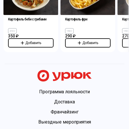
Картофель беби с грибами
Картофель фри
Карт
210 г
150 г
150 
350 ₽
290 ₽
270
Добавить
Добавить
Программа лояльности
Доставка
Франчайзинг
Выездные мероприятия