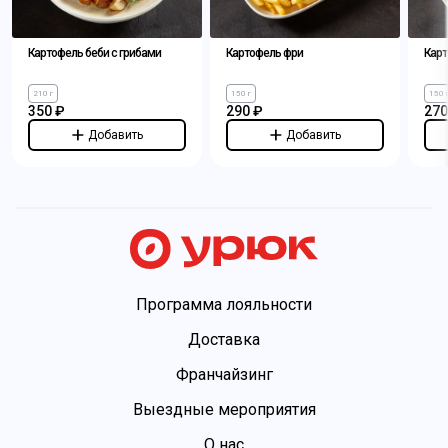
Картофель беби с грибами
Картофель фри
Карт
210 г
150 г
150 
350 ₽
290 ₽
270
Добавить
Добавить
Программа лояльности
Доставка
Франчайзинг
Выездные мероприятия
О нас