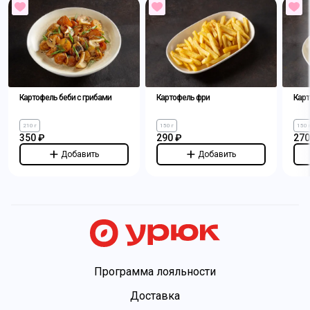
Картофель беби с грибами
Картофель фри
Карт
210 г
150 г
150 
350 ₽
290 ₽
270
Добавить
Добавить
Программа лояльности
Доставка