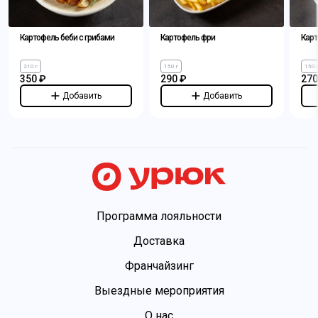
Картофель беби с грибами
Картофель фри
Карт
210 г
150 г
150 
350 ₽
290 ₽
270
Добавить
Добавить
Программа лояльности
Доставка
Франчайзинг
Выездные мероприятия
О нас