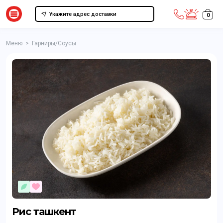
Укажите адрес доставки
0
Меню
>
Гарниры/Соусы
Рис ташкент