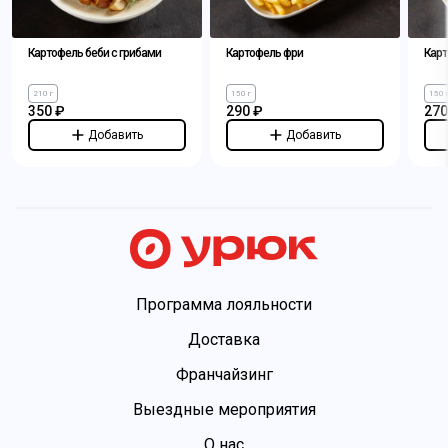
Картофель беби с грибами
Картофель фри
Карт
210 г
150 г
150 
350 ₽
290 ₽
270
Добавить
Добавить
Программа лояльности
Доставка
Франчайзинг
Выездные мероприятия
О нас