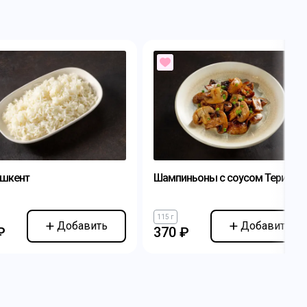
ашкент
Шампиньоны с соусом Терияки
115 г
Добавить
Добавить
₽
370 ₽