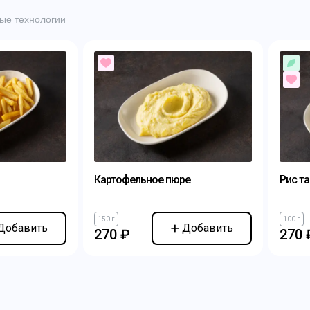
ые технологии
Картофельное пюре
Рис т
150 г
100 г
Добавить
Добавить
270 ₽
270 