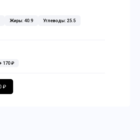
Жиры: 40.9
Углеводы: 25.5
+
170
₽
0 ₽