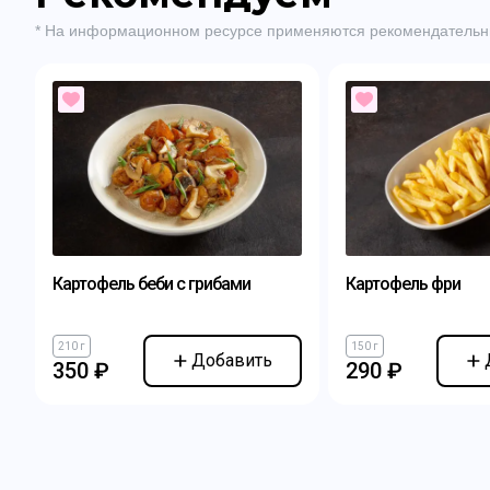
* На информационном ресурсе применяются рекомендательн
Картофель беби с грибами
Картофель фри
210 г
150 г
Добавить
350 ₽
290 ₽