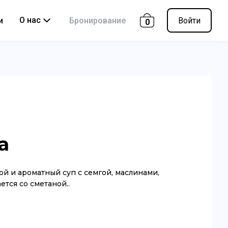
О нас
и
Бронирование
Войти
0
а
ой и ароматный суп с семгой, маслинами,
тся со сметаной..