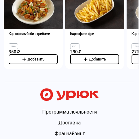
Картофель беби с грибами
Картофель фри
Карт
210 г
150 г
150 
350 ₽
290 ₽
270
Добавить
Добавить
Программа лояльности
Доставка
Франчайзинг