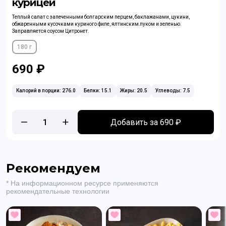
курицей
Теплый салат с запеченными болгарским перцем, баклажанами, цукини,
обжаренными кусочками куриного филе, ялтинским луком и зеленью.
Заправляется соусом Цитронет.
180 г
690 ₽
Калорий в порции: 276.0
Белки: 15.1
Жиры: 20.5
Углеводы: 7.5
1
Добавить за 690 ₽
Рекомендуем
* На информационном ресурсе применяются
рекомендательные технологии