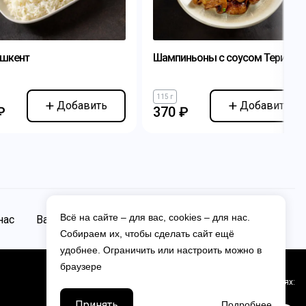
ашкент
Шампиньоны с соусом Терияки
115 г
Добавить
Добавить
₽
370 ₽
Всё на сайте – для вас, cookies – для нас.
нас
Вакансии
Контакты
Собираем их, чтобы сделать сайт ещё
удобнее. Ограничить или настроить можно в
браузере
Мы в соцсетях:
Принять
Подробнее