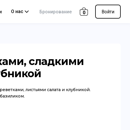
О нас
и
Бронирование
Войти
0
ками, сладкими
убникой
реветками, листьями салата и клубникой.
 базиликом.