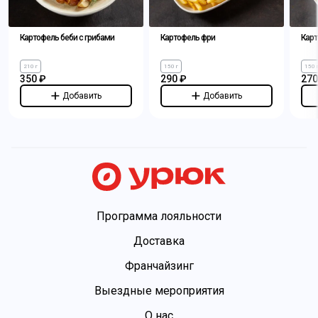
Картофель беби с грибами
Картофель фри
Карт
210 г
150 г
150 
350 ₽
290 ₽
270
Добавить
Добавить
Программа лояльности
Доставка
Франчайзинг
Выездные мероприятия
О нас