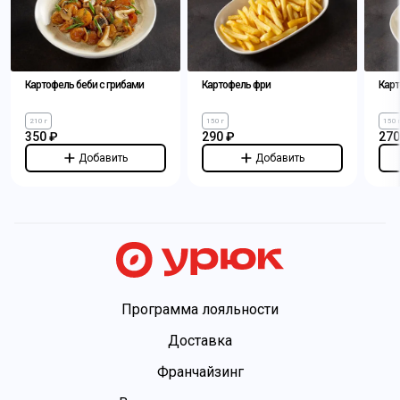
Картофель беби с грибами
Картофель фри
Карт
210 г
150 г
150 
350 ₽
290 ₽
270
Добавить
Добавить
Программа лояльности
Доставка
Франчайзинг