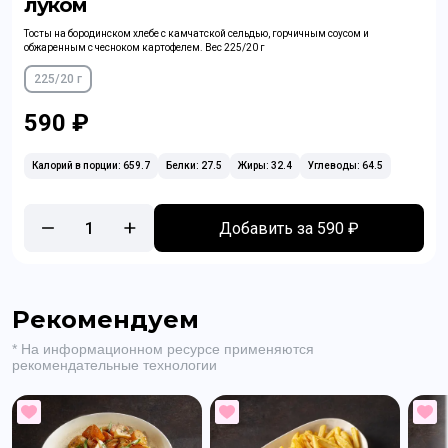
луком
Тосты на бородинском хлебе с камчатской сельдью, горчичным соусом и
обжаренным с чесноком картофелем. Вес 225/20 г
225/20 г
590 ₽
Калорий в порции: 659.7
Белки: 27.5
Жиры: 32.4
Углеводы: 64.5
1
Добавить за 590 ₽
Рекомендуем
* На информационном ресурсе применяются
рекомендательные технологии