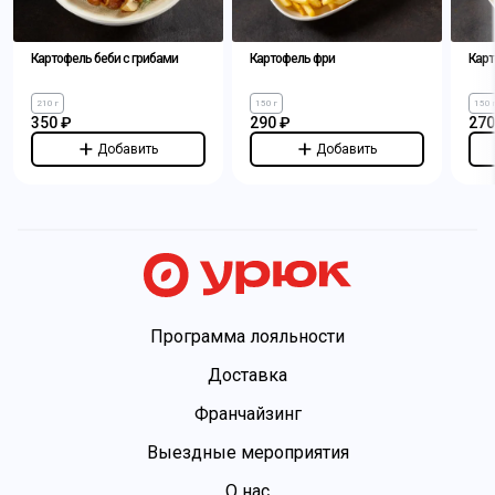
Картофель беби с грибами
Картофель фри
Карт
210 г
150 г
150 
350 ₽
290 ₽
270
Добавить
Добавить
Программа лояльности
Доставка
Франчайзинг
Выездные мероприятия
О нас