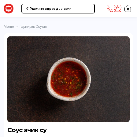
Укажите адрес доставки
0
Меню
>
Гарниры/Соусы
Соус ачик су