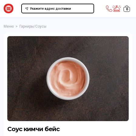
Укажите адрес доставки
0
Меню
>
Гарниры/Соусы
Соус кимчи бейс