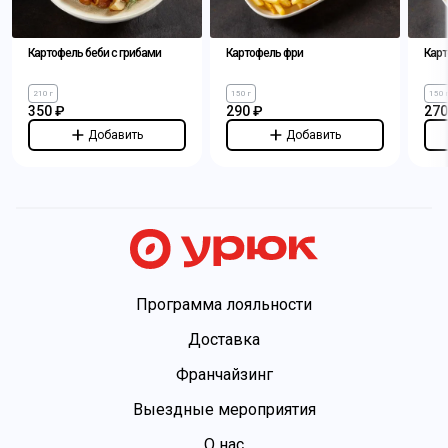
Картофель беби с грибами
Картофель фри
Карт
210 г
150 г
150 
350 ₽
290 ₽
270
Добавить
Добавить
Программа лояльности
Доставка
Франчайзинг
Выездные мероприятия
О нас