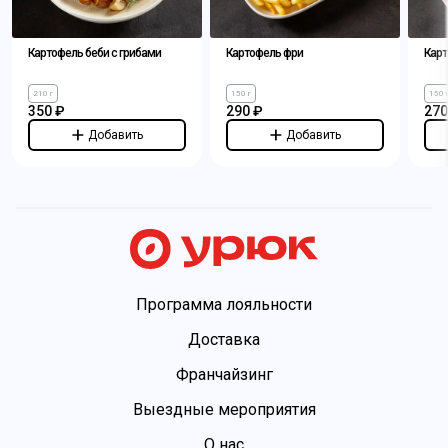
Картофель беби с грибами
Картофель фри
Карт
210 г
150 г
150 
350 ₽
290 ₽
270
Добавить
Добавить
Программа лояльности
Доставка
Франчайзинг
Выездные мероприятия
О нас