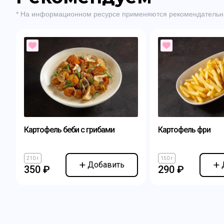
* На информационном ресурсе применяются рекомендательн
Картофель беби с грибами
Картофель фри
210 г
150 г
Добавить
350 ₽
290 ₽