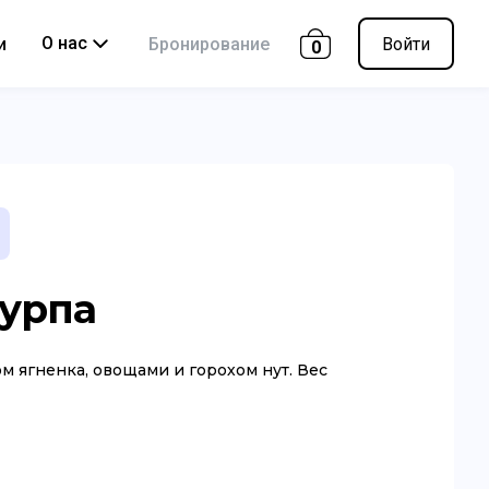
О нас
и
Бронирование
Войти
0
урпа
 ягненка, овощами и горохом нут. Вес