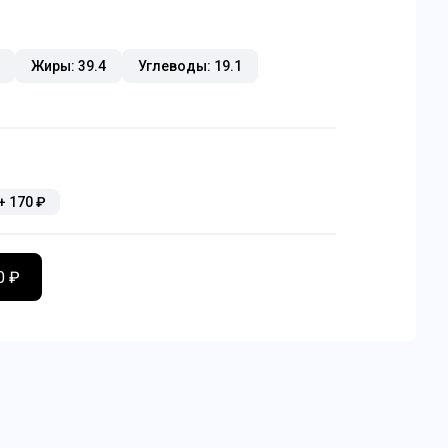
Жиры: 39.4
Углеводы: 19.1
+
170
₽
0 ₽