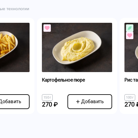
ые технологии
Картофельное пюре
Рис т
150 г
100 г
Добавить
Добавить
270 ₽
270 