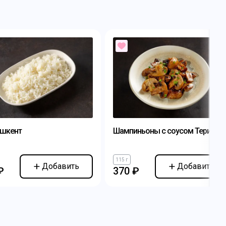
ашкент
Шампиньоны с соусом Терияки
115 г
Добавить
Добавить
₽
370 ₽