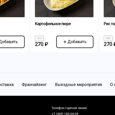
Картофельное пюре
Рис т
150 г
100 г
Добавить
Добавить
270 ₽
270 
ставка
Франчайзинг
Выездные мероприятия
О 
Телефон горячей линии:
+7 (495) 185-09-09