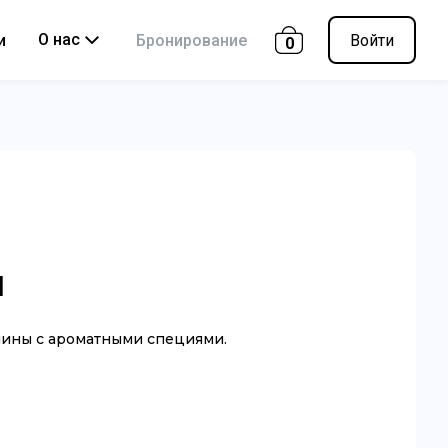
О нас
и
Бронирование
Войти
0
ы
нины с ароматными специями.