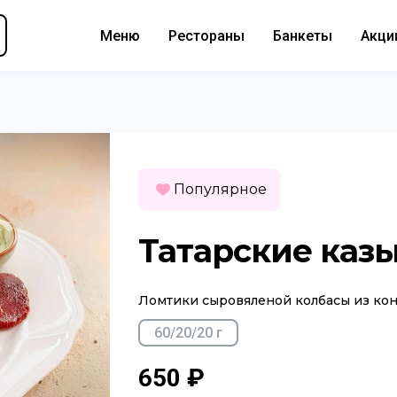
Меню
Рестораны
Банкеты
Акци
Популярное
Татарские каз
Ломтики сыровяленой колбасы из ко
60/20/20 г
650 ₽