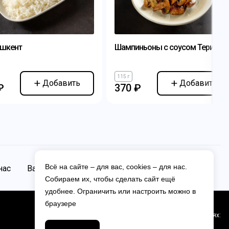
ашкент
Шампиньоны с соусом Терияки
115 г
Добавить
Добавить
₽
370 ₽
Всё на сайте – для вас, cookies – для нас.
нас
Вакансии
Контакты
Собираем их, чтобы сделать сайт ещё
удобнее. Ограничить или настроить можно в
браузере
Мы в соцсетях: