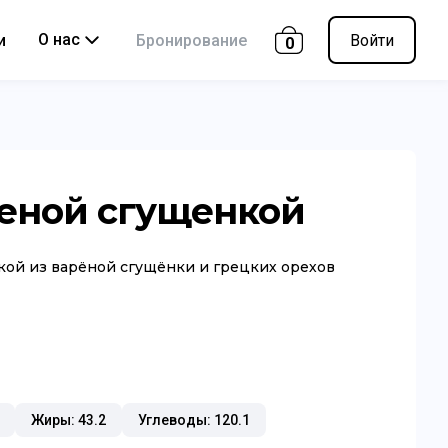
О нас
и
Бронирование
Войти
0
реной сгущенкой
нкой из варёной сгущёнки и грецких орехов
Жиры: 43.2
Углеводы: 120.1