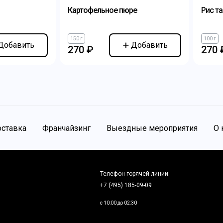
Картофельное пюре
Рис т
150 г
100 г
Добавить
Добавить
270 ₽
270 
ставка
Франчайзинг
Выездные мероприятия
О 
Телефон горячей линии:
+7 (495) 185-09-09
c 10:00 до 02:30