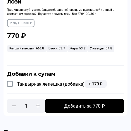
лози
Традиционное уйгурское блюдо с бараниной, овощами и домашней лапшой в
ароматном соусе сай. Подается с соусом лози. Вес 270/100/30 г
270/100/30 г
770 ₽
Калорий в порции: 660.8
Белки: 33.7
Жиры: 53.2
Углеводы: 34.8
Добавки к супам
Тандырная лепёшка (добавка)
+
170
₽
1
Добавить за 770 ₽