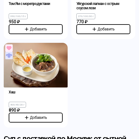
Том Ям с морепродуктами
Уйгурский лагман с острым
соусом лози
390/100/15 г
270/100/30 г
950 ₽
770 ₽
Добавить
Добавить
Хаш
400/40/20 г
890 ₽
Добавить
Суп с доставкой по Москве: от сытной