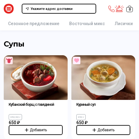
Укажите адрес доставки
0
Сезонное предложение
Восточный микс
Лисички
Супы
Кубанский борщ с говядиной
Куриный суп
350/30 г
350 г
650 ₽
650 ₽
Добавить
Добавить