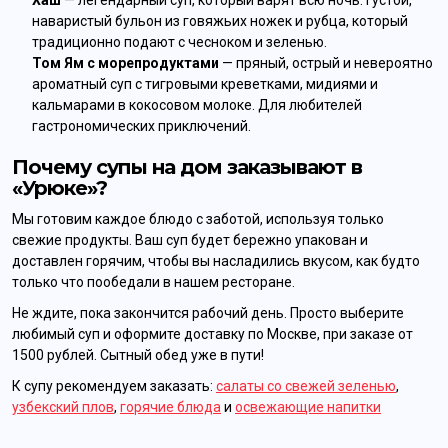
наваристый бульон из говяжьих ножек и рубца, который
традиционно подают с чесноком и зеленью.
Том Ям с морепродуктами
— пряный, острый и невероятно
ароматный суп с тигровыми креветками, мидиями и
кальмарами в кокосовом молоке. Для любителей
гастрономических приключений.
Почему супы на дом заказывают в
«Урюке»?
Мы готовим каждое блюдо с заботой, используя только
свежие продукты. Ваш суп будет бережно упакован и
доставлен горячим, чтобы вы насладились вкусом, как будто
только что пообедали в нашем ресторане.
Не ждите, пока закончится рабочий день. Просто выберите
любимый суп и оформите доставку по Москве, при заказе от
1500 рублей. Сытный обед уже в пути!
К супу рекомендуем заказать:
салаты со свежей зеленью
,
узбекский плов
,
горячие блюда
и
освежающие напитки