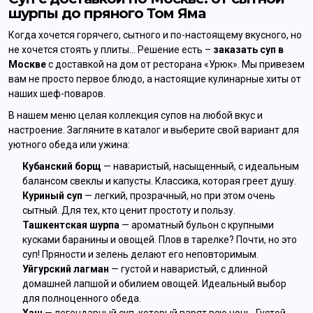
шурпы до пряного Том Яма
Когда хочется горячего, сытного и по-настоящему вкусного, но
не хочется стоять у плиты… Решение есть –
заказать суп в
Москве
с доставкой на дом от ресторана «Урюк». Мы привезем
вам не просто первое блюдо, а настоящие кулинарные хиты от
наших шеф-поваров.
В нашем меню целая коллекция супов на любой вкус и
настроение. Загляните в каталог и выберите свой вариант для
уютного обеда или ужина:
Кубанский борщ
— наваристый, насыщенный, с идеальным
балансом свеклы и капусты. Классика, которая греет душу.
Куриный суп
— легкий, прозрачный, но при этом очень
сытный. Для тех, кто ценит простоту и пользу.
Ташкентская шурпа
— ароматный бульон с крупными
кусками баранины и овощей. Плов в тарелке? Почти, но это
суп! Пряности и зелень делают его неповторимым.
Уйгурский лагман
— густой и наваристый, с длинной
домашней лапшой и обилием овощей. Идеальный выбор
для полноценного обеда.
Хаш
— легендарный суп, который варят всю ночь. Густой,